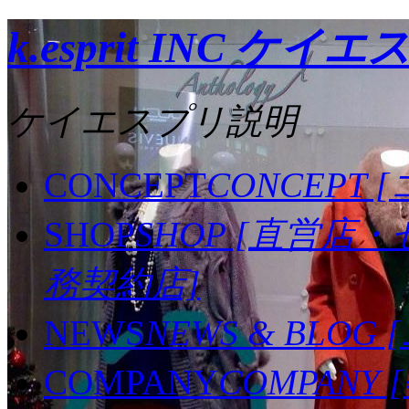
k.esprit INC ケイ
ケイエスプリ説明
CONCEPT
CONCEPT 
SHOP
SHOP [直営店
務契約店]
NEWS
NEWS & BLO
COMPANY
COMPANY