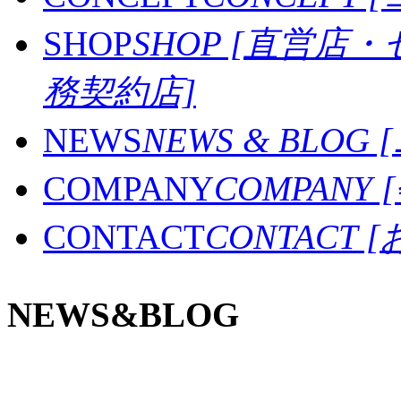
SHOP
SHOP [直営店
務契約店]
NEWS
NEWS & BLO
COMPANY
COMPANY
CONTACT
CONTACT
NEWS&BLOG